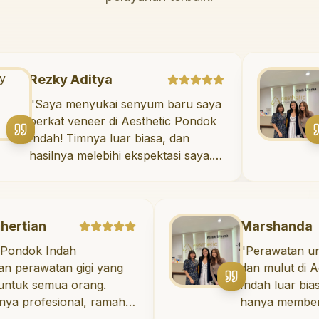
Rezky Aditya
"
Saya menyukai senyum baru saya
berkat veneer di Aesthetic Pondok
Indah! Timnya luar biasa, dan
hasilnya melebihi ekspektasi saya.
Saya tersenyum dengan percaya
diri setiap hari.
"
Marshanda
Indah
"
Perawatan untuk keseh
an gigi yang
dan mulut di Aesthetic
mua orang.
Indah luar biasa! Dokter 
esional, ramah,
hanya memberikan per