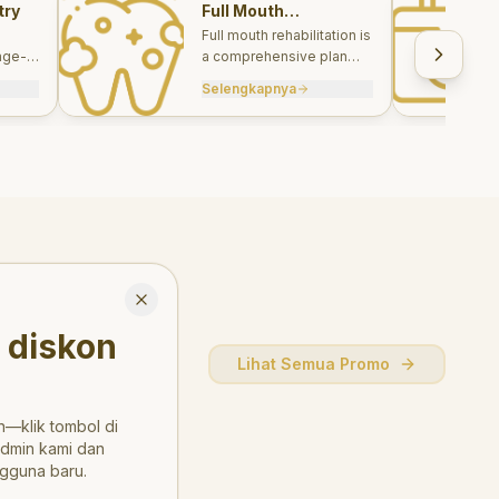
try
Full Mouth
Rehabilitations
Full mouth rehabilitation is
age-
a comprehensive plan
care
combining restorative and
Selengkapnya
, and
aesthetic treatments to
rebuild function, comfort,
and smile harmony.
Close
 diskon
Lihat Semua Promo
—klik tombol di
admin kami dan
gguna baru.