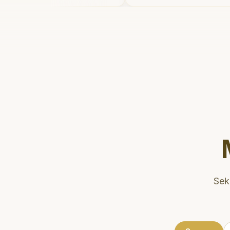
etelahnya. Saya
dan meluangkan wa
kter gigi sekarang!
"
mengedukasi pasien
kesehatan gigi dan m
Klinik ini terletak d
strategis, sehingga
dikunjungi. Sangat
direkomendasikan u
gigi yang nyaman da
Sek