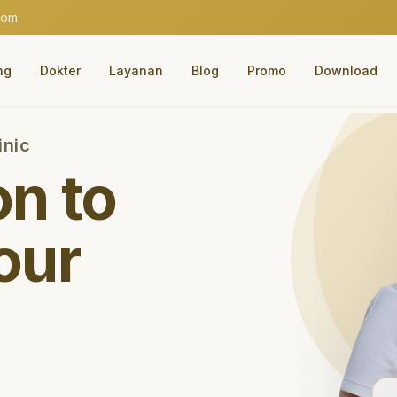
com
ng
Dokter
Layanan
Blog
Promo
Download
inic
on to
our