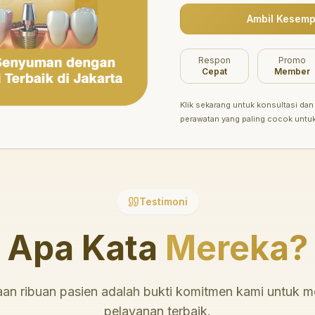
Ambil Kesemp
Belum ada promo tersedia saat ini.
Respon
Promo
Cepat
Member
Klik sekarang untuk konsultasi dan 
perawatan yang paling cocok untu
Testimoni
Apa Kata
Mereka?
an ribuan pasien adalah bukti komitmen kami untuk 
pelayanan terbaik.