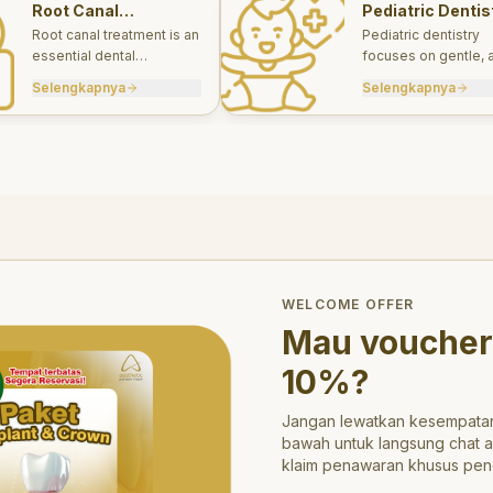
Root Canal
Pediatric Dentis
Treatments
Root canal treatment is an
Pediatric dentistry
essential dental
focuses on gentle, 
procedure designed to
appropriate dental 
Selengkapnya
Selengkapnya
save a tooth that has
for infants, children
been severely damaged
teens.
by infection or decay.
trong>10%</strong>?
WELCOME OFFER
Mau voucher
10%
?
Jangan lewatkan kesempatan
bawah untuk langsung chat 
klaim penawaran khusus pen