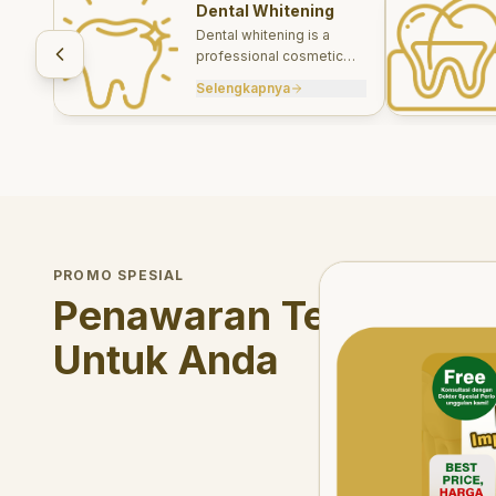
Dental Whitening
Dental whitening is a
professional cosmetic
treatment designed to
Selengkapnya
brighten your smile safely
and effectively.
Welcome Offer
PROMO SPESIAL
Mau voucher diskon <s
Penawaran Terbatas
Untuk Anda