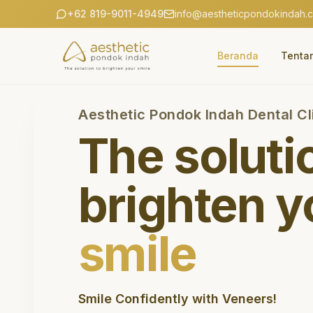
+62 819-9011-4949
info@aestheticpondokindah.
Beranda
Tenta
Aesthetic Pondok Indah Dental Cl
The soluti
brighten y
smile
Smile Confidently with Veneers!