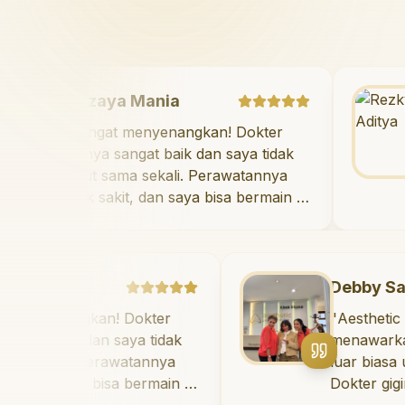
Mazaya Mania
"
Sangat menyenangkan! Dokter
giginya sangat baik dan saya tidak
takut sama sekali. Perawatannya
tidak sakit, dan saya bisa bermain di
ruang bermain setelahnya. Saya
suka pergi ke dokter gigi sekarang!
"
a
Debby Sahertian
angkan! Dokter
"
Aesthetic Pondok 
aik dan saya tidak
menawarkan perawat
li. Perawatannya
luar biasa untuk se
saya bisa bermain di
Dokter giginya prof