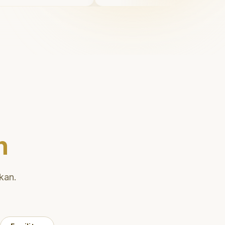
 juga
Saya tersenyum dengan pe
uk
diri setiap hari.
"
enai teknik
han gigi
n
kan.