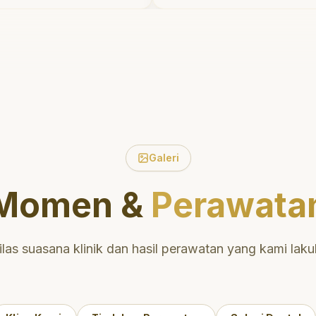
ktu untuk
tidak menyakitkan tetapi
 tentang
meluangkan waktu unt
ulut yang baik.
mengedukasi saya meng
i daerah yang
perawatan dan pembersi
 nyaman untuk
yang tepat. Sangat
direkomendasikan!
"
ntuk perawatan
n berkualitas!
"
Galeri
Momen &
Perawata
ilas suasana klinik dan hasil perawatan yang kami laku