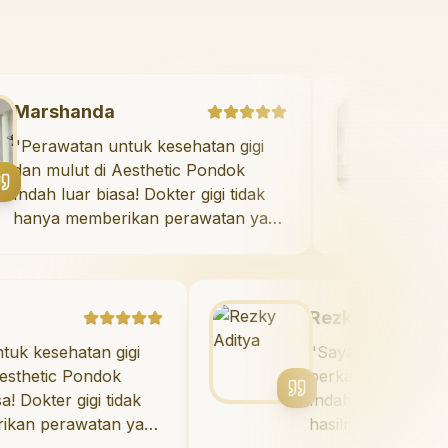
Marshanda
"
Perawatan untuk kesehatan gigi
dan mulut di Aesthetic Pondok
Indah luar biasa! Dokter gigi tidak
hanya memberikan perawatan yang
tidak menyakitkan tetapi juga
meluangkan waktu untuk
mengedukasi saya mengenai teknik
perawatan dan pembersihan gigi
Rezky Aditya
yang tepat. Sangat
atan gigi
"
Saya menyukai senyum ba
direkomendasikan!
"
 Pondok
berkat veneer di Aesthetic
gigi tidak
Indah! Timnya luar biasa, d
awatan yang
hasilnya melebihi ekspektas