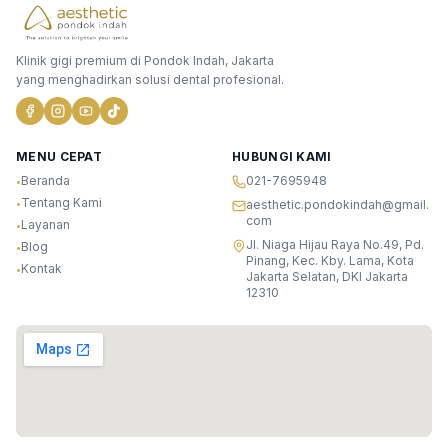
Klinik gigi premium di Pondok Indah, Jakarta
yang menghadirkan solusi dental profesional.
MENU CEPAT
HUBUNGI KAMI
Beranda
021-7695948
•
Tentang Kami
•
aesthetic.pondokindah@gmail.
com
Layanan
•
Jl. Niaga Hijau Raya No.49, Pd.
Blog
•
Pinang, Kec. Kby. Lama, Kota
Kontak
•
Jakarta Selatan, DKI Jakarta
12310