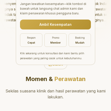
enyenangkan!
"
Aesthetic Pondok Indah
Jangan lewatkan kesempatan—klik tombol di
bawah untuk langsung chat admin kami dan
inya sangat baik
menawarkan perawatan gigi
klaim penawaran khusus pengguna baru.
idak takut sama
yang luar biasa untuk semua
rawatannya tidak
orang. Dokter giginya
Ambil Kesempatan
 saya bisa bermain
profesional, ramah, dan
ermain setelahnya.
meluangkan waktu untuk
 pergi ke dokter
mengedukasi pasien tentang
Respon
Promo
Booking
ang!
"
kesehatan gigi dan mulut
Cepat
Member
Mudah
yang baik. Klinik ini terletak di
daerah yang strategis,
Klik sekarang untuk konsultasi dan kami bantu pilih
sehingga nyaman untuk
perawatan yang paling cocok untuk kebutuhanmu.
dikunjungi. Sangat
Galeri
direkomendasikan untuk
perawatan gigi yang nyaman
Momen &
Perawatan
dan berkualitas!
"
Sekilas suasana klinik dan hasil perawatan yang kami
lakukan.