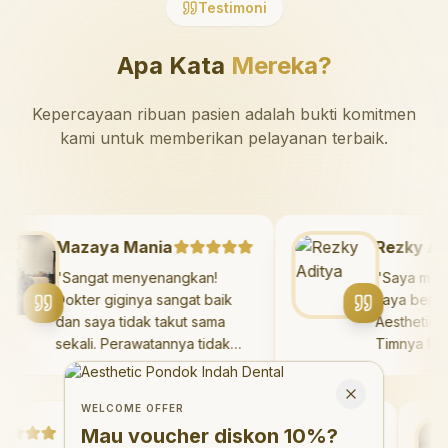
Testimoni
Apa Kata
Mereka?
Kepercayaan ribuan pasien adalah bukti komitmen
kami untuk memberikan pelayanan terbaik.
Mazaya Mania
Rezky
"
Sangat menyenangkan!
"
Saya 
Dokter giginya sangat baik
saya b
dan saya tidak takut sama
Aesthe
sekali. Perawatannya tidak
Timnya 
sakit, dan saya bisa bermain
hasilny
Welcome Offer
di ruang bermain setelahnya.
saya. 
Mau voucher diskon <strong>10%</strong>?
Close
Saya suka pergi ke dokter
dengan 
WELCOME OFFER
gigi sekarang!
"
Debby Sahertian
hari.
"
Mau voucher diskon
10%
?