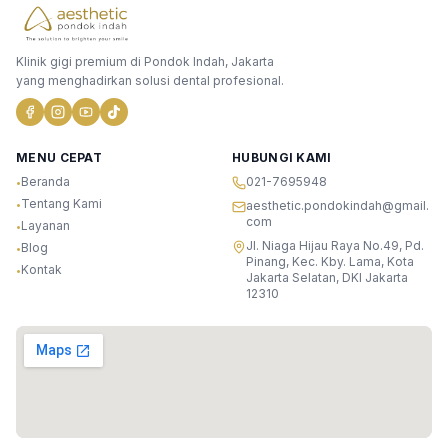
Klinik gigi premium di Pondok Indah, Jakarta
yang menghadirkan solusi dental profesional.
MENU CEPAT
HUBUNGI KAMI
Beranda
021-7695948
•
Tentang Kami
•
aesthetic.pondokindah@gmail.
com
Layanan
•
Jl. Niaga Hijau Raya No.49, Pd.
Blog
•
Pinang, Kec. Kby. Lama, Kota
Kontak
•
Jakarta Selatan, DKI Jakarta
12310