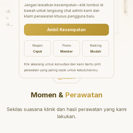
"
Aesthetic Pondok Indah
Jangan lewatkan kesempatan—klik tombol di
bawah untuk langsung chat admin kami dan
ik
menawarkan perawatan gigi
klaim penawaran khusus pengguna baru.
a
yang luar biasa untuk semua
ak
orang. Dokter giginya
Ambil Kesempatan
main
profesional, ramah, dan
nya.
meluangkan waktu untuk
er
mengedukasi pasien tentang
Respon
Promo
Booking
kesehatan gigi dan mulut
Cepat
Member
Mudah
yang baik. Klinik ini terletak di
daerah yang strategis,
Klik sekarang untuk konsultasi dan kami bantu pilih
sehingga nyaman untuk
perawatan yang paling cocok untuk kebutuhanmu.
dikunjungi. Sangat
Galeri
direkomendasikan untuk
perawatan gigi yang nyaman
Momen &
Perawatan
dan berkualitas!
"
Sekilas suasana klinik dan hasil perawatan yang kami
lakukan.