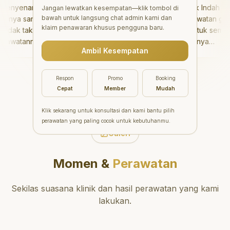
nyenangkan!
"
Aesthetic Pondok Indah
Jangan lewatkan kesempatan—klik tombol di
bawah untuk langsung chat admin kami dan
nya sangat baik
menawarkan perawatan gigi
klaim penawaran khusus pengguna baru.
dak takut sama
yang luar biasa untuk semua
awatannya tidak
orang. Dokter giginya
Ambil Kesempatan
saya bisa bermain
profesional, ramah, dan
rmain setelahnya.
meluangkan waktu untuk
ergi ke dokter
mengedukasi pasien tentang
Respon
Promo
Booking
ng!
"
kesehatan gigi dan mulut
Cepat
Member
Mudah
yang baik. Klinik ini terletak di
daerah yang strategis,
Klik sekarang untuk konsultasi dan kami bantu pilih
sehingga nyaman untuk
perawatan yang paling cocok untuk kebutuhanmu.
dikunjungi. Sangat
Galeri
direkomendasikan untuk
perawatan gigi yang nyaman
Momen &
Perawatan
dan berkualitas!
"
Sekilas suasana klinik dan hasil perawatan yang kami
lakukan.