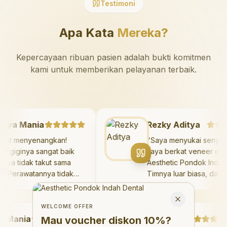
Testimoni
Apa Kata
Mereka?
Kepercayaan ribuan pasien adalah bukti komitmen
kami untuk memberikan pelayanan terbaik.
Mazaya Mania
Rezky Aditya
Sangat menyenangkan!
"
Saya menyukai sen
okter giginya sangat baik
saya berkat veneer 
an saya tidak takut sama
Aesthetic Pondok In
ekali. Perawatannya tidak
Timnya luar biasa, d
akit, dan saya bisa bermain
hasilnya melebihi ek
Welcome Offer
i ruang bermain setelahnya.
saya. Saya terseny
Mau voucher diskon <strong>10%</strong>?
Close
aya suka pergi ke dokter
dengan percaya diri
WELCOME OFFER
ania
igi sekarang!
"
hari.
Debby Sahertian
"
Mau voucher diskon
10%
?