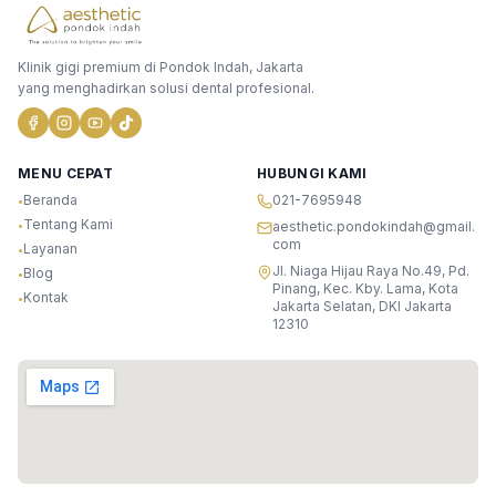
Klinik gigi premium di Pondok Indah, Jakarta
yang menghadirkan solusi dental profesional.
MENU CEPAT
HUBUNGI KAMI
Beranda
021-7695948
•
Tentang Kami
•
aesthetic.pondokindah@gmail.
com
Layanan
•
Jl. Niaga Hijau Raya No.49, Pd.
Blog
•
Pinang, Kec. Kby. Lama, Kota
Kontak
•
Jakarta Selatan, DKI Jakarta
12310