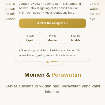
nyenangkan!
"
Aesthetic Pondok Indah
Jangan lewatkan kesempatan—klik tombol di
bawah untuk langsung chat admin kami dan
nya sangat baik
menawarkan perawatan gigi
klaim penawaran khusus pengguna baru.
dak takut sama
yang luar biasa untuk semua
awatannya tidak
orang. Dokter giginya
Ambil Kesempatan
aya bisa bermain
profesional, ramah, dan
rmain setelahnya.
meluangkan waktu untuk
ergi ke dokter
mengedukasi pasien tentang
Respon
Promo
Booking
g!
"
kesehatan gigi dan mulut
Cepat
Member
Mudah
yang baik. Klinik ini terletak di
daerah yang strategis,
Klik sekarang untuk konsultasi dan kami bantu pilih
sehingga nyaman untuk
perawatan yang paling cocok untuk kebutuhanmu.
dikunjungi. Sangat
Galeri
direkomendasikan untuk
perawatan gigi yang nyaman
Momen &
Perawatan
dan berkualitas!
"
Sekilas suasana klinik dan hasil perawatan yang kami
lakukan.