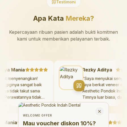
Testimoni
Apa Kata
Mereka?
Kepercayaan ribuan pasien adalah bukti komitmen
kami untuk memberikan pelayanan terbaik.
Mazaya Mania
Rezky Aditya
"
Sangat menyenangkan!
"
Saya menyukai se
Dokter giginya sangat baik
saya berkat veneer 
dan saya tidak takut sama
Aesthetic Pondok In
sekali. Perawatannya tidak
Timnya luar biasa, 
sakit, dan saya bisa bermain
hasilnya melebihi e
Welcome Offer
di ruang bermain setelahnya.
saya. Saya terseny
Mau voucher diskon <strong>10%</strong>?
Close
Saya suka pergi ke dokter
dengan percaya diri
WELCOME OFFER
ania
gigi sekarang!
"
hari.
Debby Sahertian
"
Mau voucher diskon
10%
?