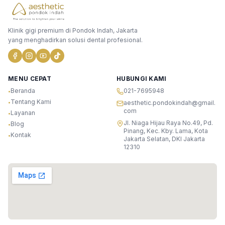
Klinik gigi premium di Pondok Indah, Jakarta
yang menghadirkan solusi dental profesional.
MENU CEPAT
HUBUNGI KAMI
Beranda
021-7695948
•
Tentang Kami
•
aesthetic.pondokindah@gmail.
com
Layanan
•
Jl. Niaga Hijau Raya No.49, Pd.
Blog
•
Pinang, Kec. Kby. Lama, Kota
Kontak
•
Jakarta Selatan, DKI Jakarta
12310