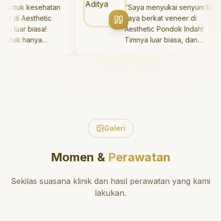
teknik perawatan dan
yang baik. Klinik in
ntuk kesehatan
"
Saya menyukai senyum baru
pembersihan gigi yang tepat.
daerah yang strate
 di Aesthetic
saya berkat veneer di
Sangat direkomendasikan!
"
sehingga nyaman 
luar biasa!
Aesthetic Pondok Indah!
dikunjungi. Sangat
idak hanya
Timnya luar biasa, dan
direkomendasikan
perawatan yang
hasilnya melebihi ekspektasi
perawatan gigi y
tkan tetapi juga
saya. Saya tersenyum
dan berkualitas!
"
aktu untuk
dengan percaya diri setiap
 saya mengenai
hari.
"
atan dan
igi yang tepat.
omendasikan!
"
Galeri
Momen &
Perawatan
Sekilas suasana klinik dan hasil perawatan yang kami
lakukan.