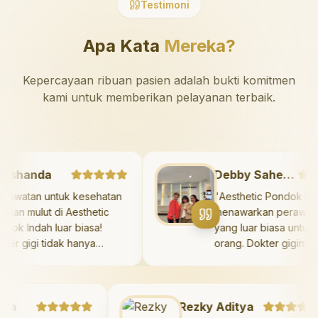
Testimoni
Apa Kata
Mereka?
Kepercayaan ribuan pasien adalah bukti komitmen
kami untuk memberikan pelayanan terbaik.
Marshanda
Debby Sahertian
"
Perawatan untuk kesehatan
"
Aesthetic Pondok
gigi dan mulut di Aesthetic
menawarkan peraw
Pondok Indah luar biasa!
yang luar biasa u
Dokter gigi tidak hanya
orang. Dokter gigi
memberikan perawatan yang
profesional, ramah
tidak menyakitkan tetapi juga
meluangkan waktu
meluangkan waktu untuk
mengedukasi pasi
mengedukasi saya mengenai
Rezky Aditya
kesehatan gigi da