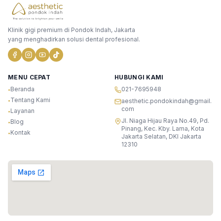
Klinik gigi premium di Pondok Indah, Jakarta
yang menghadirkan solusi dental profesional.
MENU CEPAT
HUBUNGI KAMI
Beranda
021-7695948
•
Tentang Kami
•
aesthetic.pondokindah@gmail.
com
Layanan
•
Jl. Niaga Hijau Raya No.49, Pd.
Blog
•
Pinang, Kec. Kby. Lama, Kota
Kontak
•
Jakarta Selatan, DKI Jakarta
12310