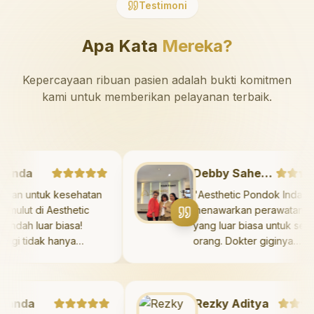
Testimoni
Apa Kata
Mereka?
Kepercayaan ribuan pasien adalah bukti komitmen
kami untuk memberikan pelayanan terbaik.
arshanda
Debby Sahertian
erawatan untuk kesehatan
"
Aesthetic Pondok In
gi dan mulut di Aesthetic
menawarkan perawata
ndok Indah luar biasa!
yang luar biasa untuk
kter gigi tidak hanya
orang. Dokter giginya
mberikan perawatan yang
profesional, ramah, d
dak menyakitkan tetapi juga
meluangkan waktu un
luangkan waktu untuk
mengedukasi pasien t
nda
ngedukasi saya mengenai
Rezky Aditya
kesehatan gigi dan mu