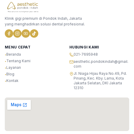
Klinik gigi premium di Pondok Indah, Jakarta
yang menghadirkan solusi dental profesional.
MENU CEPAT
HUBUNGI KAMI
Beranda
021-7695948
•
Tentang Kami
•
aesthetic.pondokindah@gmail.
com
Layanan
•
Jl. Niaga Hijau Raya No.49, Pd.
Blog
•
Pinang, Kec. Kby. Lama, Kota
Kontak
•
Jakarta Selatan, DKI Jakarta
12310