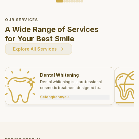
OUR SERVICES
A Wide Range of Services
for Your Best Smile
Explore All Services
Dental Whitening
Dental whitening is a professional
cosmetic treatment designed to
brighten your smile safely and
Selengkapnya
effectively.